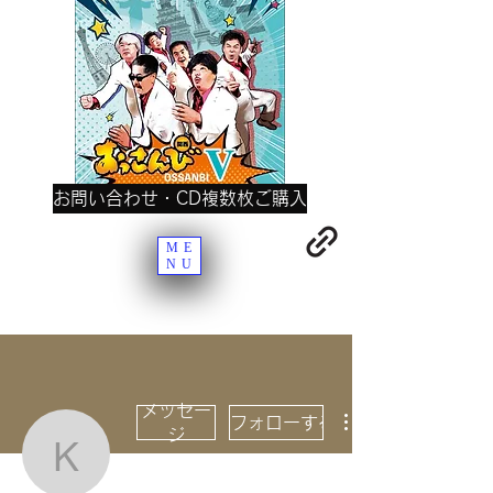
お問い合わせ・CD複数枚ご購入
ME
NU
メッセー
フォローする
ジ
kurokisatoshi55