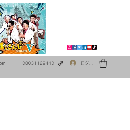
ログイン
com
08031129440