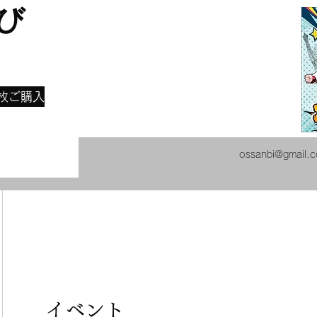
び
​
枚ご購入
ossanbi@gmail.
イベント