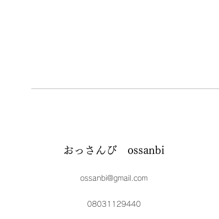
おっさんび ossanbi
ossanbi@gmail.com
08031129440