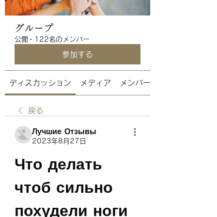
グループ
公開
·
122名のメンバー
参加する
ディスカッション
メディア
メンバー
戻る
Лучшие Отзывы
2023年8月27日
Что делать 
чтоб сильно 
похудели ноги