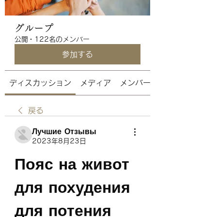
グループ
公開
·
122名のメンバー
参加する
ディスカッション
メディア
メンバー
戻る
Лучшие Отзывы
2023年8月23日
Пояс на живот 
для похудения 
для потения