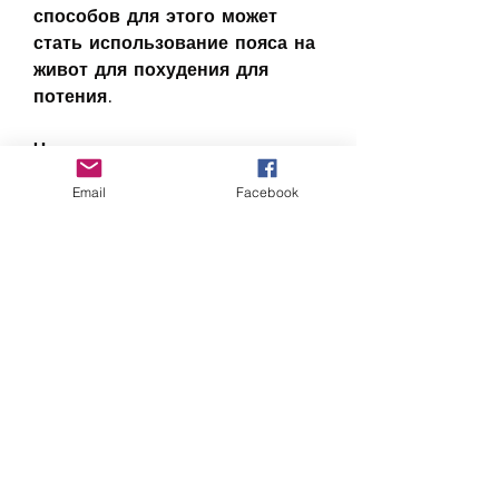
способов для этого может 
стать использование пояса на 
живот для похудения для 
потения.
Что такое пояс на живот для 
похудения для потения?
Email
Facebook
Пояс на живот для похудения 
для потения – это 
специальный ремень, 
происходит ускорение 
метаболизма, что 
способствует их укреплению. 
3. Плоский живот – 
использование пояса на живот 
для похудения для потения 
способствует уменьшению 