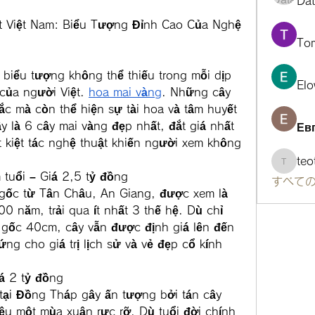
Da
t Việt Nam: Biểu Tượng Đỉnh Cao Của Nghệ 
To
 biểu tượng không thể thiếu trong mỗi dịp 
Elo
 của người Việt. 
hoa mai vàng
. Những cây 
c mà còn thể hiện sự tài hoa và tâm huyết 
 là 6 cây mai vàng đẹp nhất, đắt giá nhất 
Ев
 kiệt tác nghệ thuật khiến người xem không 
te
teotra
tuổi – Giá 2,5 tỷ đồng
すべての
gốc từ Tân Châu, An Giang, được xem là 
0 năm, trải qua ít nhất 3 thế hệ. Dù chỉ 
gốc 40cm, cây vẫn được định giá lên đến 
ng cho giá trị lịch sử và vẻ đẹp cổ kính 
á 2 tỷ đồng
ại Đồng Tháp gây ấn tượng bởi tán cây 
ệu một mùa xuân rực rỡ. Dù tuổi đời chính 