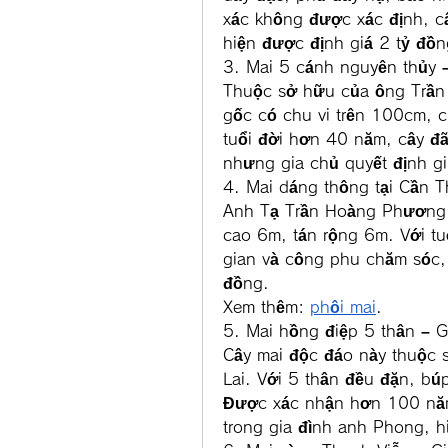
xác không được xác định, cây
hiện được định giá 2 tỷ đồn
3. Mai 5 cánh nguyên thủy 
Thuộc sở hữu của ông Trần V
gốc có chu vi trên 100cm, c
tuổi đời hơn 40 năm, cây đã 
nhưng gia chủ quyết định g
4. Mai dáng thông tại Cần T
Anh Tạ Trần Hoàng Phương 
cao 6m, tán rộng 6m. Với tuổ
gian và công phu chăm sóc, 
đồng.
Xem thêm: 
phôi mai
.
5. Mai hồng điệp 5 thân – G
Cây mai độc đáo này thuộc 
Lai. Với 5 thân đều đặn, búp
Được xác nhận hơn 100 năm 
trong gia đình anh Phong, h