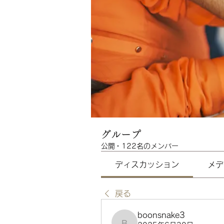
グループ
公開
·
122名のメンバー
ディスカッション
メデ
戻る
boonsnake3