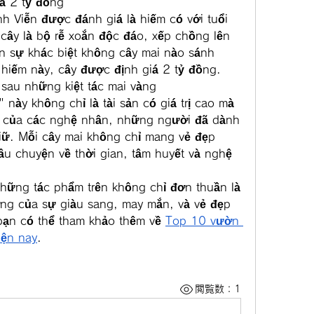
á 2 tỷ đồng
 Viễn được đánh giá là hiếm có với tuổi 
ây là bộ rễ xoắn độc đáo, xếp chồng lên 
 sự khác biệt không cây mai nào sánh 
hiếm này, cây được định giá 2 tỷ đồng.
sau những kiệt tác mai vàng
ày không chỉ là tài sản có giá trị cao mà 
 của các nghệ nhân, những người đã dành 
iữ. Mỗi cây mai không chỉ mang vẻ đẹp 
âu chuyện về thời gian, tâm huyết và nghệ 
hững tác phẩm trên không chỉ đơn thuần là 
ng của sự giàu sang, may mắn, và vẻ đẹp 
bạn có thể tham khảo thêm về 
Top 10 vườn 
iện nay
.
閲覧数：1