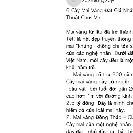
2025年6月30日
boonsnake3
6 Cây Mai Vàng Đắt Giá Nhấ
Thuật Chơi Mai
Mai vàng từ lâu đã trở thành
Tết, là nét đẹp truyền thống
mai "khủng" không chỉ tỏa sắ
của các nghệ nhân. Dưới đây
Việt Nam, mỗi cây đều là một
khỏi trầm trồ.
1. Mai vàng cổ thụ 200 năm 
Cây mai vàng này có nguồn 
"báu vật" bởi tuổi đời gần 20
cao hơn 1m với đường kính 
2,5 tỷ đồng. Đây là minh chứ
hiếm có của loài mai này.
2. Mai vàng Đồng Tháp – Gi
Cây mai của một nghệ nhân t
dày đặc, phủ đầy nụ, báo hi