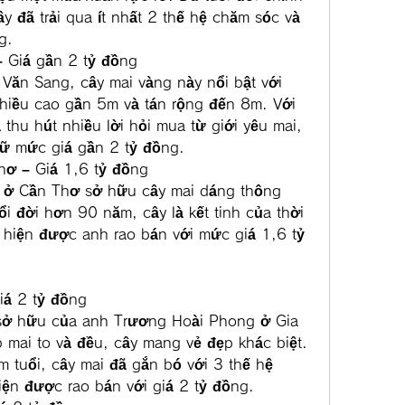
 đã trải qua ít nhất 2 thế hệ chăm sóc và 
g.
– Giá gần 2 tỷ đồng
ăn Sang, cây mai vàng này nổi bật với 
hiều cao gần 5m và tán rộng đến 8m. Với 
thu hút nhiều lời hỏi mua từ giới yêu mai, 
iữ mức giá gần 2 tỷ đồng.
hơ – Giá 1,6 tỷ đồng
ở Cần Thơ sở hữu cây mai dáng thông 
i đời hơn 90 năm, cây là kết tinh của thời 
hiện được anh rao bán với mức giá 1,6 tỷ 
iá 2 tỷ đồng
sở hữu của anh Trương Hoài Phong ở Gia 
 mai to và đều, cây mang vẻ đẹp khác biệt. 
tuổi, cây mai đã gắn bó với 3 thế hệ 
iện được rao bán với giá 2 tỷ đồng.