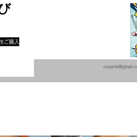
び
​
枚ご購入
ossanbi@gmail.