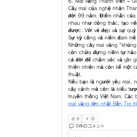
6. Mai vàng Thanh Viễn – Gi
Cây mai của nghệ nhân Thanh
đời 99 năm. Điểm nhấn của c
nhau như dòng thác, tạo nên
được. Với vẻ đẹp và sự quý 
Sự kỳ công và niềm đam mê 
Những cây mai vàng "khủng" n
còn chứa đựng niềm tự hào
cả đời để chăm sóc và gìn g
thiên nhiên mà còn kể một c
thuật.
Nếu bạn là người yêu mai, n
cây cảnh mà còn là biểu tượ
truyền thống Việt Nam. Các 
mai vàng lớn nhất Bến Tre h
0
0件のコメント