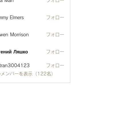
ta Man
フォロー
mmy Elmers
フォロー
wen Morrison
フォロー
гений Ляшко
フォロー
otran3004123
フォロー
n3004123
メンバーを表示（122名）