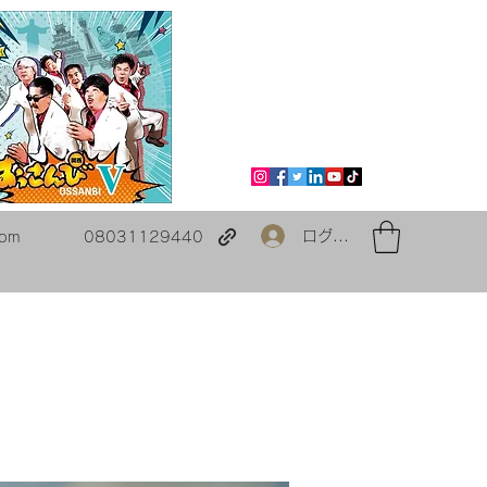
ログイン
com
08031129440