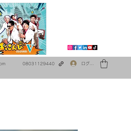
ログイン
com
08031129440