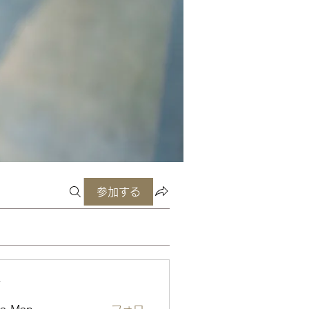
参加する
ー