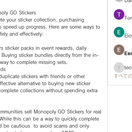
Da
oly GO Stickers
To
te your sticker collection, purchasing 
to speed up progress. Here are some ways to 
fely and effectively:
Elo
 sticker packs in event rewards, daily 
Ев
Buying sticker bundles directly from the in-
way to complete missing sets.
te
nds
teotra
すべての
uplicate stickers with friends or other 
fective alternative to buying new sticker 
omplete collections without spending extra 
munities sell Monopoly GO Stickers for real 
hile this can be a way to quickly complete 
sticker albums, players should be cautious  to avoid scams and only 