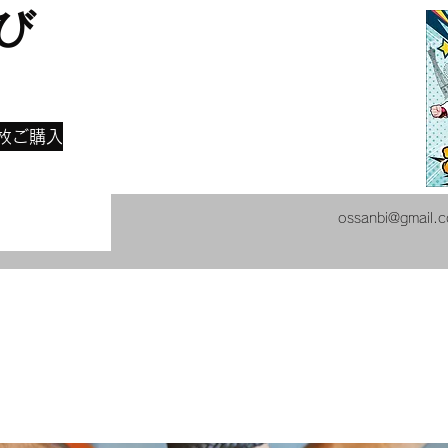
び
​
枚ご購入
ossanbi@gmail.