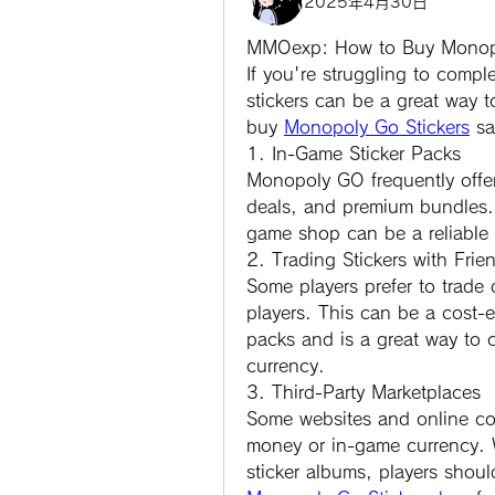
2025年4月30日
MMOexp: 
How to Buy Monop
If you're struggling to comple
stickers can be a great way 
buy 
Monopoly Go Stickers
 sa
1. In-Game Sticker Packs
Monopoly GO frequently offers
deals, and premium bundles. 
game shop can be a reliable 
2. Trading Stickers with Frie
Some players prefer to trade d
players. This can be a cost-ef
packs and is a great way to c
currency.
3. Third-Party Marketplaces
Some websites and online com
money or in-game currency. W