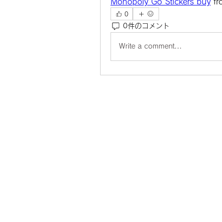
Monopoly Go Stickers buy
 f
0
0件のコメント
Write a comment...