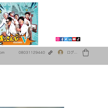
ログイン
com
08031129440