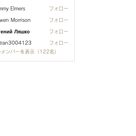
mmy Elmers
フォロー
wen Morrison
フォロー
гений Ляшко
フォロー
otran3004123
フォロー
n3004123
メンバーを表示（122名）