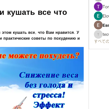
To
и кушать все что 
Elo
Ев
 этом кушать все, что Вам нравится. У 
te
teotra
и практические советы по похудению и 
すべての