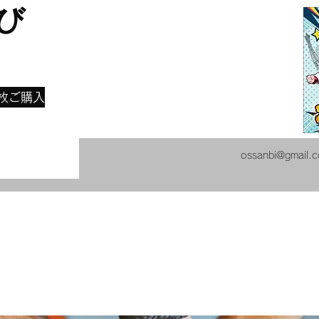
び
​
枚ご購入
ossanbi@gmail.