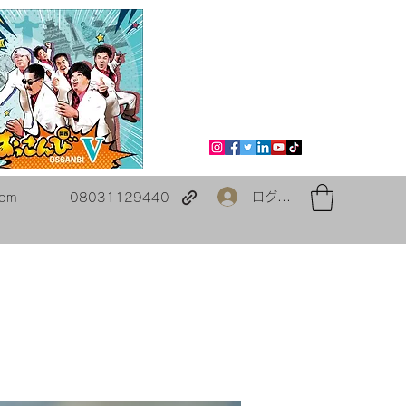
ログイン
com
08031129440