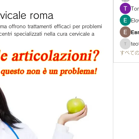
To
rvicale roma
Elo
oma offrono trattamenti efficaci per problemi 
Ев
centri specializzati nella cura cervicale a 
te
teotra
すべての