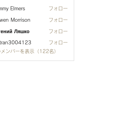
mmy Elmers
フォロー
wen Morrison
フォロー
гений Ляшко
フォロー
otran3004123
フォロー
n3004123
メンバーを表示（122名）