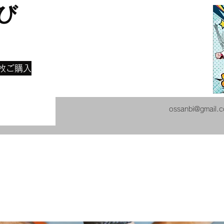
び
​
枚ご購入
ossanbi@gmail.