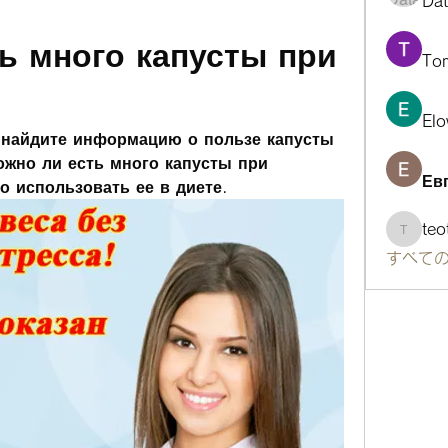
Da
ь много капусты при 
To
Elo
и найдите информацию о пользе капусты 
ожно ли есть много капусты при 
Ев
о использовать ее в диете.
te
teotra
すべての