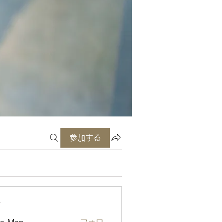
参加する
ー