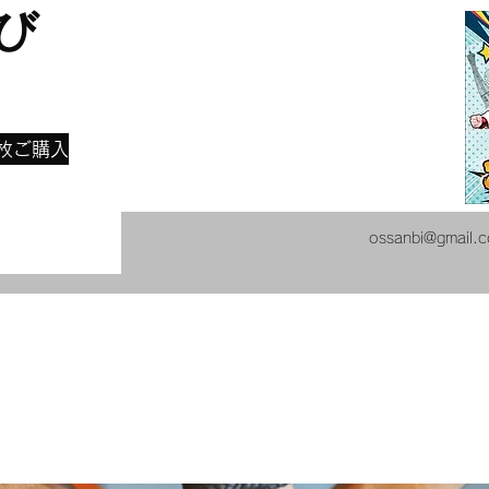
び
​
枚ご購入
ossanbi@gmail.