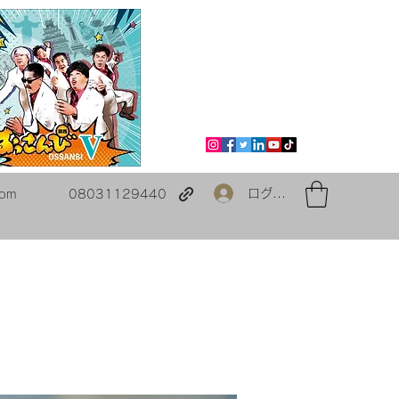
ログイン
com
08031129440