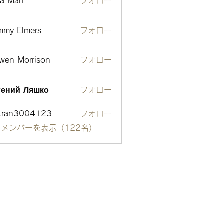
ta Man
フォロー
mmy Elmers
フォロー
wen Morrison
フォロー
гений Ляшко
フォロー
otran3004123
フォロー
n3004123
メンバーを表示（122名）