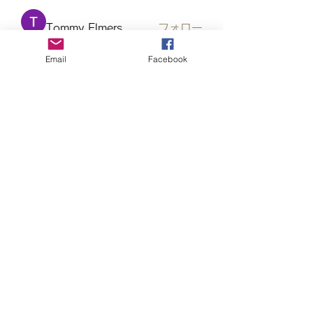
Tommy Elmers
フォロー
Email
Facebook
Elowen Morrison
フォロー
Евгений Ляшко
フォロー
teotran3004123
フォロー
teotran3004123
すべてのメンバーを表示（122名）
おっさんび ossanbi
ossanbi@gmail.com