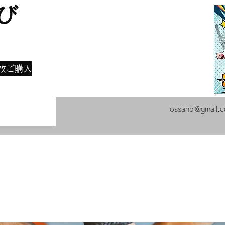
び
​
枚ご購入
ossanbi@gmail.