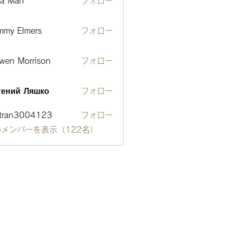
ta Man
フォロー
mmy Elmers
フォロー
wen Morrison
フォロー
гений Ляшко
フォロー
otran3004123
フォロー
n3004123
メンバーを表示（122名）