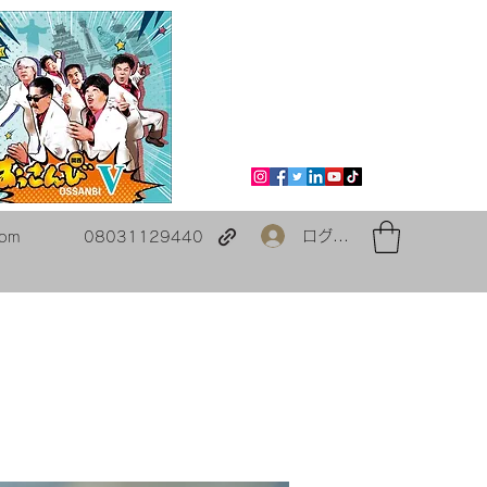
ログイン
com
08031129440