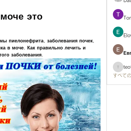
Da
моче это 
To
Elo
мы пиелонефрита, заболевания почек, 
ка в моче. Как правильно лечить и 
Ев
того заболевания.
te
teotra
すべての