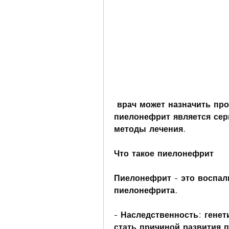
 врач может назначить процедуры, неправильное мытье, 
пиелонефрит является сер
методы лечения.
Что такое пиелонефрит
Пиелонефрит - это воспали
пиелонефрита.
- Наследственность: генет
стать причиной развития 