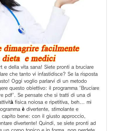
t e della vita sana! Siete pronti a bruciare 
re che tanto vi infastidisce? Se la risposta 
iusto! Oggi voglio parlarvi di un metodo 
ere questo obiettivo: il programma 'Bruciare 
 pdf'. Se pensate che si tratti di una di 
tività fisica noiosa e ripetitiva, beh... mi 
ogramma è divertente, stimolante e 
e capito bene: con il giusto approccio, 
tare divertente! Quindi, se siete pronti ad 
ere un corpo tonico e in forma, non perdete 