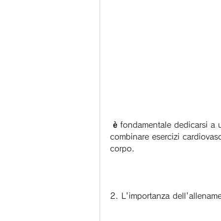
 è fondamentale dedicarsi a un allenamento regolare e mirato. L'ideale è 
combinare esercizi cardiovasco
corpo.
2. L'importanza dell'allenam