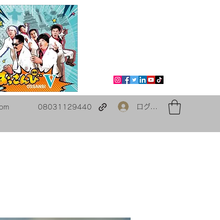
ログイン
com
08031129440