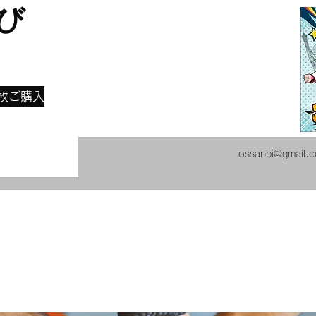
び
​
枚ご購入
ossanbi@gmail.