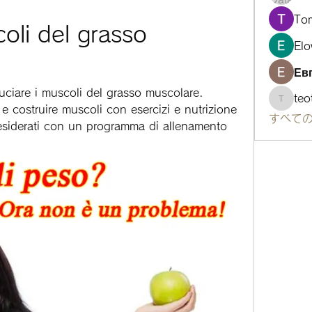
To
oli del grasso 
Elo
Ев
uciare i muscoli del grasso muscolare. 
te
teotra
e costruire muscoli con esercizi e nutrizione 
すべての
 desiderati con un programma di allenamento 