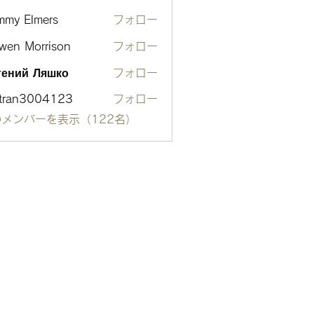
mmy Elmers
フォロー
wen Morrison
フォロー
гений Ляшко
フォロー
otran3004123
フォロー
n3004123
メンバーを表示（122名）