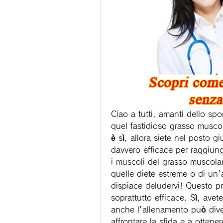
Ciao a tutti, amanti dello spor
quel fastidioso grasso muscola
è sì, allora siete nel posto g
davvero efficace per raggiung
i muscoli del grasso muscolare
quelle diete estreme o di un'at
dispiace deludervi! Questo pr
soprattutto efficace. Sì, avet
anche l'allenamento può diven
affrontare la sfida e a otten