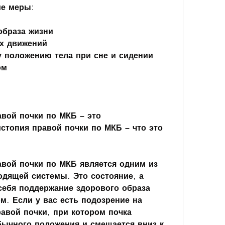
ие меры:
образа жизни
ых движений
 положению тела при сне и сидении
ом
вой почки по МКБ – это 
топия правой почки по МКБ – что это 
вой почки по МКБ является одним из 
дящей системы. Это состояние, а 
себя поддержание здорового образа 
м. Если у вас есть подозрение на 
вой почки, при котором почка 
бычного положения и смещается вниз к 