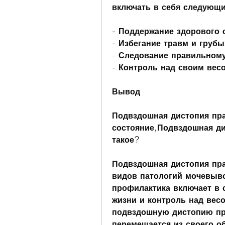
включать в себя следующ
- Поддержание здорового 
- Избегание травм и груб
- Следование правильному
- Контроль над своим вес
Вывод
Подвздошная дистопия пра
состояние,Подвздошная дис
такое?
Подвздошная дистопия пра
видов патологий мочевыво
профилактика включает в 
жизни и контроль над весо
подвздошную дистопию пра
перемещается из своего о