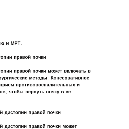
ию и МРТ.
топии правой почки
опии правой почки может включать в 
рургические методы. Консервативное 
прием противовоспалительных и 
в, чтобы вернуть почку в ее 
й дистопии правой почки
 дистопии правой почки может 