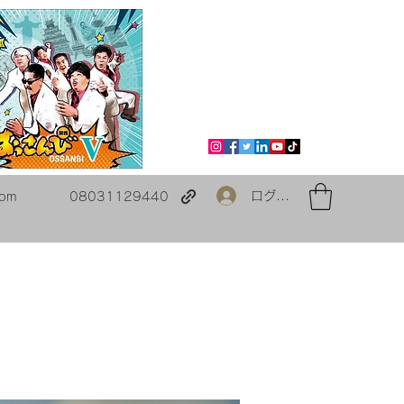
ログイン
com
08031129440