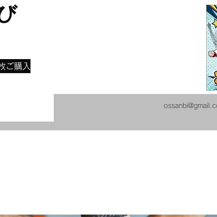
び
​
枚ご購入
ossanbi@gmail.