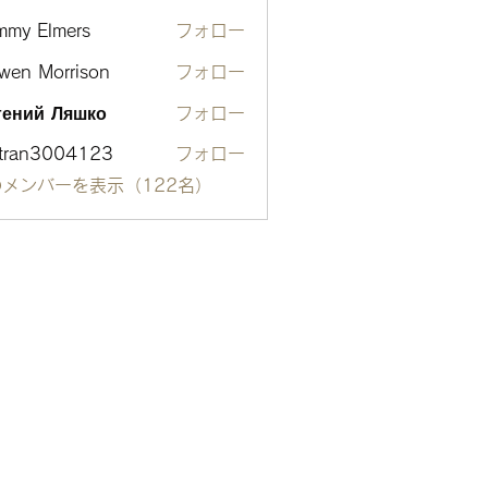
mmy Elmers
フォロー
wen Morrison
フォロー
гений Ляшко
フォロー
otran3004123
フォロー
n3004123
メンバーを表示（122名）