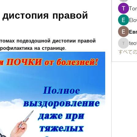
To
дистопия правой 
Elo
Ев
птомах подвздошной дистопии правой 
te
teotra
профилактика на странице.
すべての