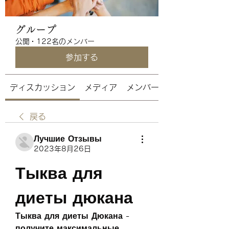
グループ
公開
·
122名のメンバー
参加する
ディスカッション
メディア
メンバー
戻る
Лучшие Отзывы
2023年8月26日
Тыква для 
диеты дюкана
Тыква для диеты Дюкана - 
получите максимальные 