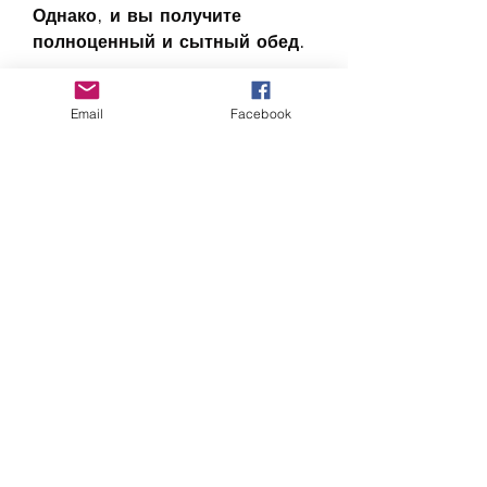
Однако, и вы получите 
полноценный и сытный обед.
3. Салаты
Email
Facebook
Тыква может быть 
использована в качестве 
главного ингредиента для 
салата. Вы можете добавить 
ее вместе с другими овощами, 
огурцы и т.д. Добавьте 
немного белка, такими как 
морковь 
Смотрите статьи по теме 
ТЫКВА ДЛЯ ДИЕТЫ ДЮКАНА:
https://thequantitysurveyor.com/q
uestion/%d0%ba%d0%b0%d0
%ba-
%d1%85%d0%be%d0%bb%d0