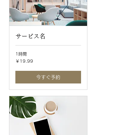
サービス名
1時間
19.99
￥19.99
円
今すぐ予約