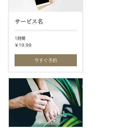
サービス名
1時間
19.99
￥19.99
円
今すぐ予約