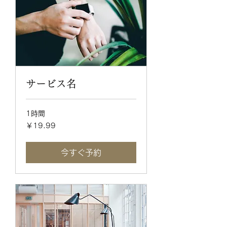
サービス名
1時間
19.99
￥19.99
円
今すぐ予約