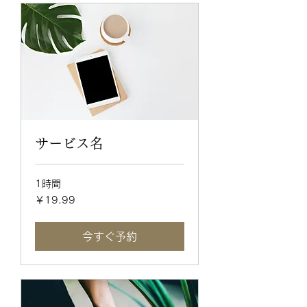
サービス名
1時間
19.99
￥19.99
円
今すぐ予約