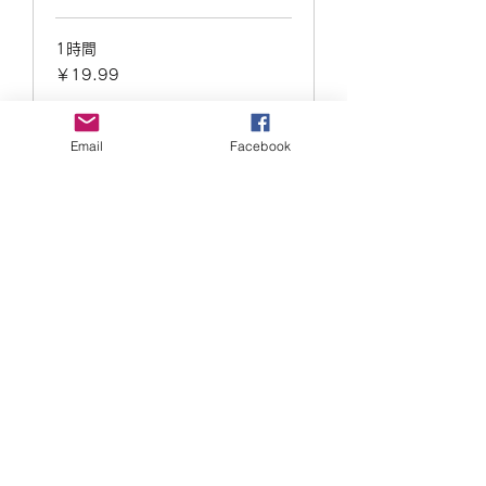
1時間
19.99
￥19.99
円
今すぐ予約
Email
Facebook
おっさんび ossanbi
ossanbi@gmail.com
08031129440
©2021 by おっさんび ossanbi。Wix.com で
作成されました。